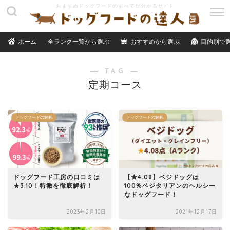
M
E
N
ホーム
全ランク一覧から選ぶ
おすすめから選ぶ
目的別で
U
― TAG ―
定期コース
ドッグフードの解析
ドッグフードの解析
ドッグフード工房の口コミは
【★4.08】ベジドッグは
★3.10！特徴を徹底解析！
100%ベジタリアンのヘルシー
なドッグフード！
2023年2月10日
2021年12月17日