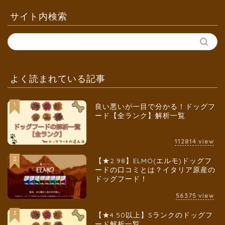
サイト内検索
よく読まれている記事
1
良い悪いが一目で分かる！ドッグフ
ード【全ランク】解析一覧
112814
view
2
【★2.98】ELMO(エルモ)ドッグフ
ードの口コミとは？イタリア原産の
ドッグフード！
56375
view
3
【★4.50以上】Sランクのドッグフ
ード解析一覧