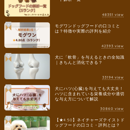
48351
view
4
モグワンドッグフードの口コミと
は？特徴や実際の評判を紹介
42393
view
5
犬に「軟骨」を与えるときの全知識
｜きちんと消化できる？
33194
view
6
犬にハツ(心臓)を与えても大丈夫！
ハツに含まれている栄養成分や適切
な与え方について解説
30860
view
7
【★4.50】ネイチャーズテイストド
ッグフードの口コミ・評判とは？