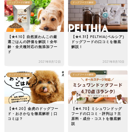
ドッグフードの解析
ドッグフードの解析
【★4.10】自然派わんこの厳
【★4.31】PELTHIA(ペルシア)
選ごはんの評価を解説！全年
ドッグフードの口コミを徹底
齢・全犬種対応の無添加フー
解説！
ド
2021年8月12日
2021年8月10日
ドッグフードの解析
ドッグフードの解析
【★4.20】金虎のドッグフー
【★4.70】ミシュワンドッグ
ド・おさかなを徹底解析｜口
フードの口コミ・評判は？主
コミは？
原料・成分・コストを徹底解
説