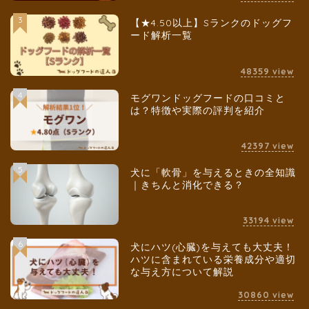
3
【★4.50以上】Sランクのドッグフ
ード解析一覧
48359
view
4
モグワンドッグフードの口コミと
は？特徴や実際の評判を紹介
42397
view
5
犬に「軟骨」を与えるときの全知識
｜きちんと消化できる？
33194
view
6
犬にハツ(心臓)を与えても大丈夫！
ハツに含まれている栄養成分や適切
な与え方について解説
30860
view