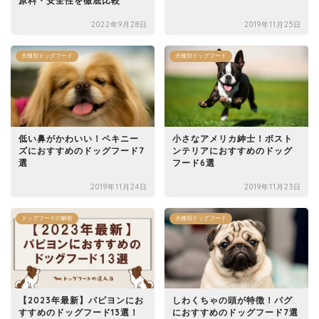
原料・安全性を徹底比較
2022年9月28日
2019年11月25日
犬種別ドッグフード
犬種別ドッグフード
低い鼻がかわいい！ペキニー
小さなアメリカ紳士！ボスト
ズにおすすめのドッグフード7
ンテリアにおすすめのドッグ
選
フード6選
2019年11月24日
2019年11月23日
ドッグフードの解析
犬種別ドッグフード
【2023年最新】パピヨンにお
しわくちゃの頭が特徴！パグ
すすめのドッグフード13選！
におすすめのドッグフード7選