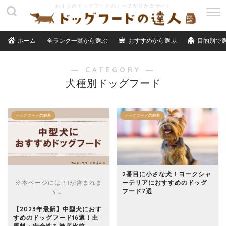
M
E
N
ホーム
全ランク一覧から選ぶ
おすすめから選ぶ
目的別で
U
― CATEGORY ―
犬種別ドッグフード
ドッグフードの解析
ドッグフードの解析
2番目に小さな犬！ヨークシャ
※本ページにはPRが含まれま
ーテリアにおすすめのドッグ
す。
フード7選
【2023年最新】中型犬におす
すめのドッグフード16選！主