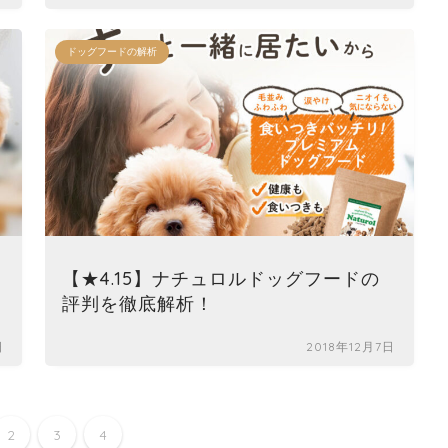
ドッグフードの解析
【★4.15】ナチュロルドッグフードの
評判を徹底解析！
日
2018年12月7日
2
3
4