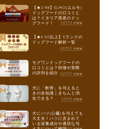
2
【★2.98】ELMO(エルモ)
ドッグフードの口コミと
は？イタリア原産のドッ
56376
グフード！
view
3
【★4.50以上】Sランクの
ドッグフード解析一覧
48359
view
4
モグワンドッグフードの
口コミとは？特徴や実際
の評判を紹介
42397
view
5
犬に「軟骨」を与えると
きの全知識｜きちんと消
化できる？
33194
view
6
犬にハツ(心臓)を与えても
大丈夫！ハツに含まれて
いる栄養成分や適切な与
30860
え方について解説
view