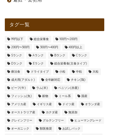
タグ一覧
99円以下
総合栄養食
100円〜200円
200円〜300円
300円〜400円
400円以上
Sランク
Aランク
Bランク
Cランク
Dランク
Eランク
総合栄養食(主食タイプ)
療法食
ドライタイプ
小粒
中粒
大粒
成犬用(アダルト)
全年齢対応
チキン(鶏)
ビーフ(牛)
ラム(羊)
ベニソン(赤鹿)
フィッシュ(魚)
穀物
ミール系
国産
アメリカ産
イギリス産
ドイツ産
オランダ産
オーストラリア産
カナダ産
無添加
グレインフリー
グルテンフリー
ヒューマングレード
オーガニック
獣医推奨
お試しパック