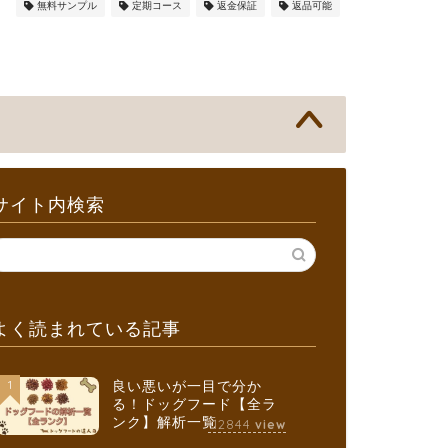
無料サンプル
定期コース
返金保証
返品可能
サイト内検索
よく読まれている記事
1
良い悪いが一目で分か
る！ドッグフード【全ラ
ンク】解析一覧
112844
view