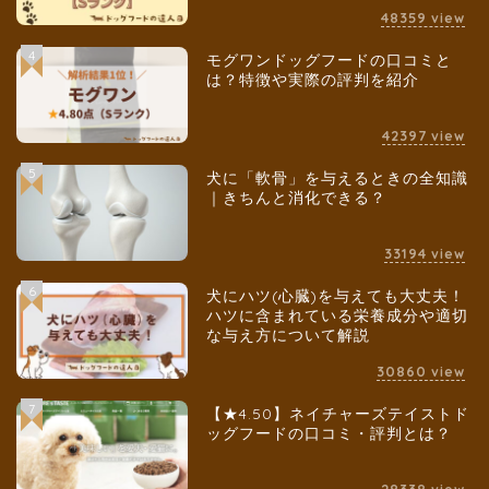
48359
view
4
モグワンドッグフードの口コミと
は？特徴や実際の評判を紹介
42397
view
5
犬に「軟骨」を与えるときの全知識
｜きちんと消化できる？
33194
view
6
犬にハツ(心臓)を与えても大丈夫！
ハツに含まれている栄養成分や適切
な与え方について解説
30860
view
7
【★4.50】ネイチャーズテイストド
ッグフードの口コミ・評判とは？