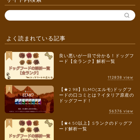
よく読まれている記事
1
良い悪いが一目で分かる！ドッグフ
ード【全ランク】解析一覧
112838
view
2
【★2.98】ELMO(エルモ)ドッグフ
ードの口コミとは？イタリア原産の
ドッグフード！
56376
view
3
【★4.50以上】Sランクのドッグフ
ード解析一覧