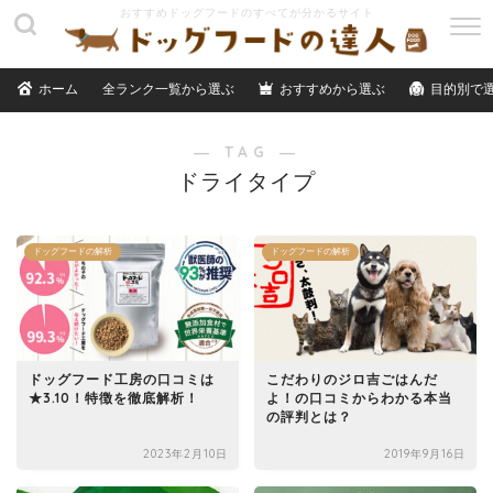
M
E
N
ホーム
全ランク一覧から選ぶ
おすすめから選ぶ
目的別で
U
― TAG ―
ドライタイプ
ドッグフードの解析
ドッグフードの解析
ドッグフード工房の口コミは
こだわりのジロ吉ごはんだ
★3.10！特徴を徹底解析！
よ！の口コミからわかる本当
の評判とは？
2023年2月10日
2019年9月16日