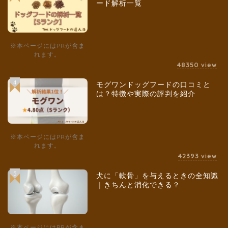
ード解析一覧
※本ページにはPRが含ま
れます。
48350
view
4
モグワンドッグフードの口コミと
は？特徴や実際の評判を紹介
※本ページにはPRが含ま
れます。
42393
view
5
犬に「軟骨」を与えるときの全知識
｜きちんと消化できる？
※本ページにはPRが含ま