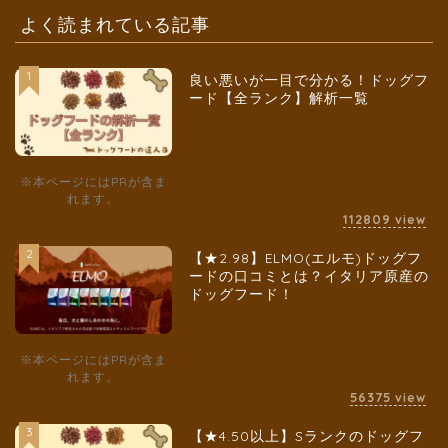
よく読まれている記事
1
良い悪いが一目で分かる！ドッグフ
ード【全ランク】解析一覧
※本ページにはPRが含ま
れます。
112809
view
2
【★2.98】ELMO(エルモ)ドッグフ
ードの口コミとは？イタリア原産の
ドッグフード！
※本ページにはPRが含ま
れます。
56375
view
3
【★4.50以上】Sランクのドッグフ