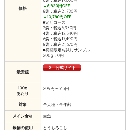
6袋：税込17,600円
→6,820円OFF
価格
8袋：税込21,780円
→10,780円OFF
■定期コース
2袋：税込6,930円
4袋：税込12,540円
6袋：税込17,490円
8袋：税込21,670円
■初回限定お試しサンプル
200g：0円
公式サイト
最安値
100g
209円〜313円
あたり
対象
全犬種・全年齢
メイン食材
生魚
穀物の使用
とうもろこし