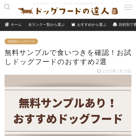
M
E
N
ホーム
全ランク一覧から選ぶ
おすすめから選ぶ
目的別で
U
目的別ドッグフード
無料サンプルで食いつきを確認！お試
しドッグフードのおすすめ2選
2023年7月21日