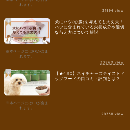
れます。
33194
view
6
犬にハツ(心臓)を与えても大丈夫！
ハツに含まれている栄養成分や適切
な与え方について解説
※本ページにはPRが含ま
れます。
30860
view
7
【★4.50】ネイチャーズテイストド
ッグフードの口コミ・評判とは？
※本ページにはPRが含ま
れます。
28338
view