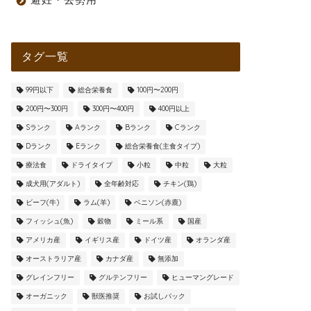
タグ一覧
99円以下
総合栄養食
100円〜200円
200円〜300円
300円〜400円
400円以上
Sランク
Aランク
Bランク
Cランク
Dランク
Eランク
総合栄養食(主食タイプ)
療法食
ドライタイプ
小粒
中粒
大粒
成犬用(アダルト)
全年齢対応
チキン(鶏)
ビーフ(牛)
ラム(羊)
ベニソン(赤鹿)
フィッシュ(魚)
穀物
ミール系
国産
アメリカ産
イギリス産
ドイツ産
オランダ産
オーストラリア産
カナダ産
無添加
グレインフリー
グルテンフリー
ヒューマングレード
オーガニック
獣医推奨
お試しパック