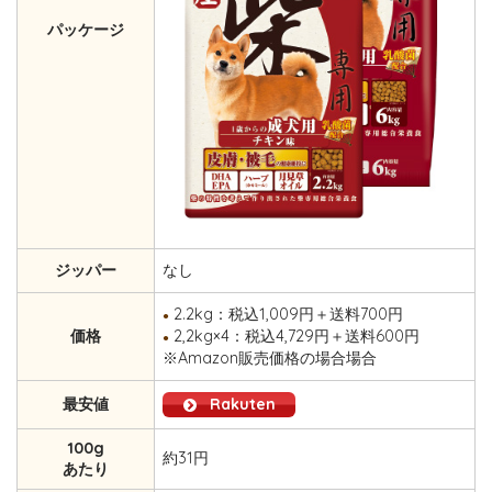
パッケージ
ジッパー
なし
2.2kg：税込1,009円＋送料700円
●
価格
2,2kg×4：税込4,729円＋送料600円
●
※Amazon販売価格の場合場合
最安値
Rakuten
100g
約31円
あたり