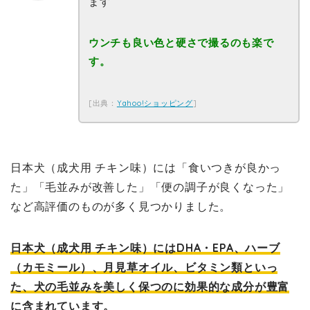
ます
ウンチも良い色と硬さで撮るのも楽で
す。
[出典：
Yahoo!ショッピング
]
日本犬（成犬用 チキン味）には「食いつきが良かっ
た」「毛並みが改善した」「便の調子が良くなった」
など高評価のものが多く見つかりました。
日本犬（成犬用 チキン味）にはDHA・EPA、ハーブ
（カモミール）、月見草オイル、ビタミン類といっ
た、犬の毛並みを美しく保つのに効果的な成分が豊富
に含まれています。