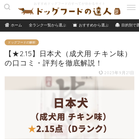
M
E
N
ホーム
全ランク一覧から選ぶ
おすすめから選ぶ
目的別で
U
ドッグフードの解析
【★2.15】日本犬（成犬用 チキン味）
の口コミ・評判を徹底解説！
2023年9月21日