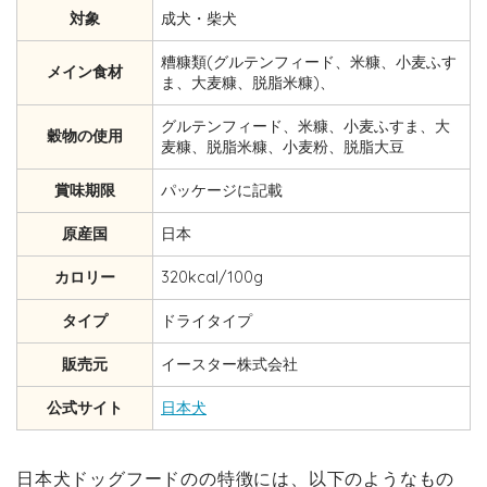
対象
成犬・柴犬
糟糠類(グルテンフィード、米糠、小麦ふす
メイン食材
ま、大麦糠、脱脂米糠)、
グルテンフィード、米糠、小麦ふすま、大
穀物の使用
麦糠、脱脂米糠、小麦粉、脱脂大豆
賞味期限
パッケージに記載
原産国
日本
カロリー
320kcal/100g
タイプ
ドライタイプ
販売元
イースター株式会社
公式サイト
日本犬
日本犬ドッグフードのの特徴には、以下のようなもの