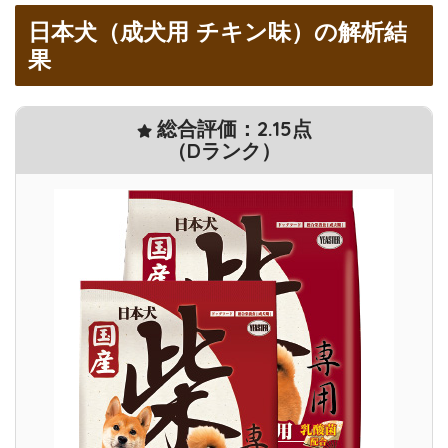
日本犬（成犬用 チキン味）の解析結
果
総合評価：2.15点
（Dランク）