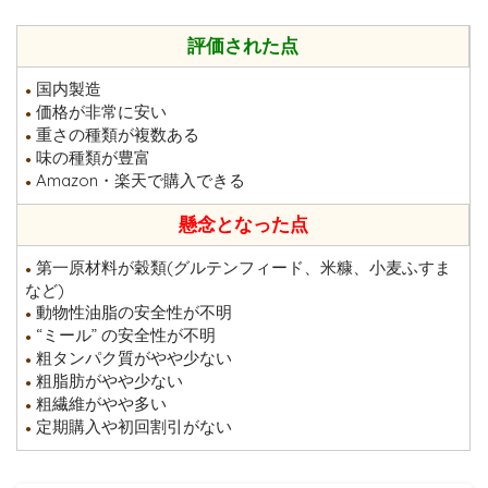
評価された点
国内製造
●
価格が非常に安い
●
重さの種類が複数ある
●
味の種類が豊富
●
Amazon・楽天で購入できる
●
懸念となった点
第一原材料が穀類(グルテンフィード、米糠、小麦ふすま
●
など)
動物性油脂の安全性が不明
●
“ミール” の安全性が不明
●
粗タンパク質がやや少ない
●
粗脂肪がやや少ない
●
粗繊維がやや多い
●
定期購入や初回割引がない
●