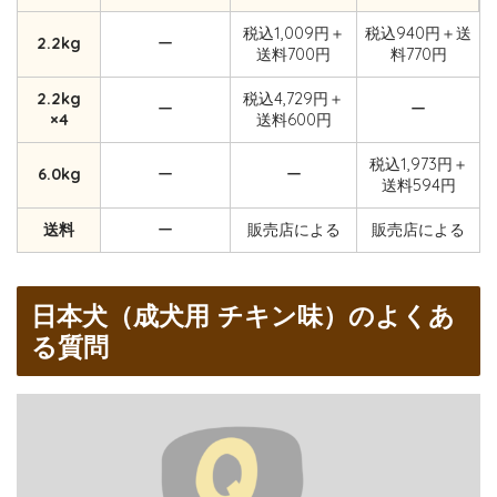
税込1,009円＋
税込940円＋送
2.2kg
ー
送料700円
料770円
2.2kg
税込4,729円＋
ー
ー
×4
送料600円
税込1,973円＋
6.0kg
ー
ー
送料594円
送料
ー
販売店による
販売店による
日本犬（成犬用 チキン味）のよくあ
る質問