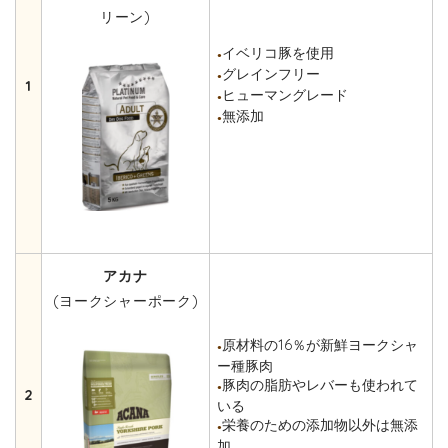
リーン)
イベリコ豚を使用
●
グレインフリー
●
1
ヒューマングレード
●
無添加
●
アカナ
(ヨークシャーポーク)
原材料の16％が新鮮ヨークシャ
●
ー種豚肉
豚肉の脂肪やレバーも使われて
●
2
いる
栄養のための添加物以外は無添
●
加