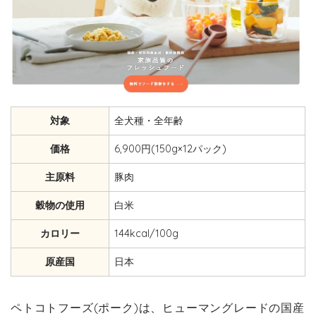
対象
全犬種・全年齢
価格
6,900円(150g×12パック)
主原料
豚肉
穀物の使用
白米
カロリー
144kcal/100g
原産国
日本
ペトコトフーズ(ポーク)は、ヒューマングレードの国産