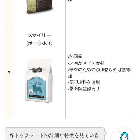
スマイリー
(ポークdeli)
純国産
●
豚肉がメイン食材
●
栄養のための添加物以外は無添
●
3
加
低GI原料を使用
●
獣医師監修あり
●
各ドッグフードの詳細な特徴を見ていき