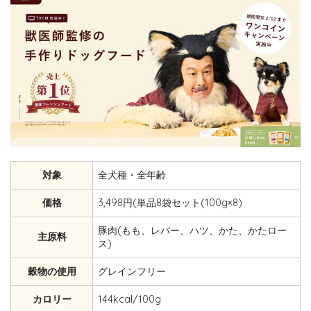
対象
全犬種・全年齢
価格
3,498円(単品8袋セット(100g×8)
豚肉(もも、レバー、ハツ、かた、かたロー
主原料
ス)
穀物の使用
グレインフリー
カロリー
144kcal/100g