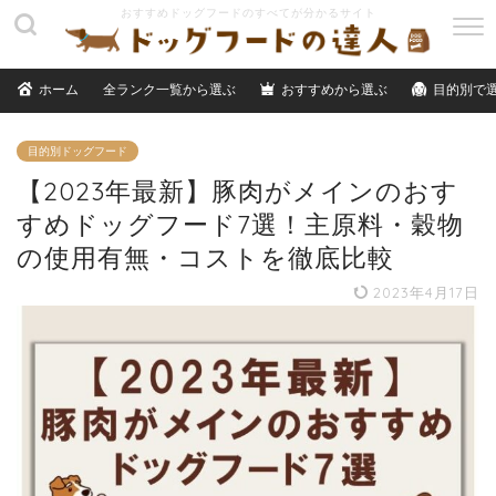
M
E
N
ホーム
全ランク一覧から選ぶ
おすすめから選ぶ
目的別で
U
目的別ドッグフード
【2023年最新】豚肉がメインのおす
すめドッグフード7選！主原料・穀物
の使用有無・コストを徹底比較
2023年4月17日