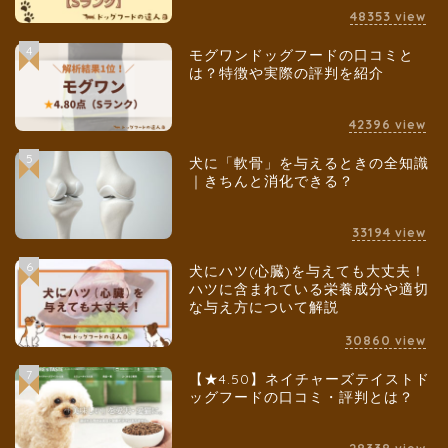
48353
view
4
モグワンドッグフードの口コミと
は？特徴や実際の評判を紹介
42396
view
5
犬に「軟骨」を与えるときの全知識
｜きちんと消化できる？
33194
view
6
犬にハツ(心臓)を与えても大丈夫！
ハツに含まれている栄養成分や適切
な与え方について解説
30860
view
7
【★4.50】ネイチャーズテイストド
ッグフードの口コミ・評判とは？