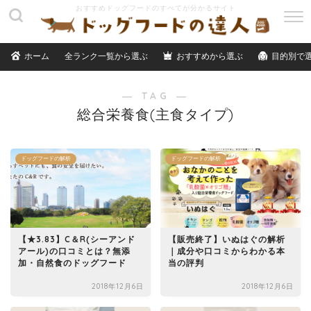
M
E
N
ホーム
全ランク一覧から選ぶ
おすすめから選ぶ
目的別で
U
― TAG ―
総合栄養食(主食タイプ)
ドッグフードの解析
ドッグフードの解析
【★3.83】C＆R(シーアンド
【販売終了】いぬはぐの解析
アール)の口コミとは？無添
｜成分や口コミからわかる本
加・自然食のドッグフード
当の評判
2018年12月6日
2018年12月6日