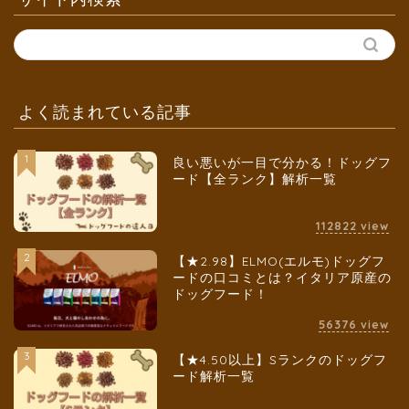
よく読まれている記事
1
良い悪いが一目で分かる！ドッグフ
ード【全ランク】解析一覧
112822
view
2
【★2.98】ELMO(エルモ)ドッグフ
ードの口コミとは？イタリア原産の
ドッグフード！
56376
view
3
【★4.50以上】Sランクのドッグフ
ード解析一覧