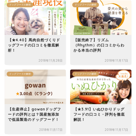
ドッグフードの解析
ドッグフードの解析
【★4.40】馬肉自然づくりド
【販売終了】リズム
ッグフードの口コミを徹底解
（Rhythm）の口コミからわ
析！
かる本当の評判
2018年11月28日
2018年11月17日
ドッグフードの解析
ドッグフードの解析
【生産停止】gowanドッグフ
【★3.91】いぬひかりドッグ
ードの評判とは？国産無添加
フードの口コミ・評判を徹底
で低温製造のドッグフード！
解説！
2018年11月17日
2018年11月17日