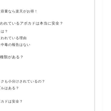
大容量なら楽天がお得！
われているアボカドは本当に安全？
とは？
使われている理由
に中毒の報告はない
種類がある？
ックも小分けされているの？
プルはある？
ボカドは安全？