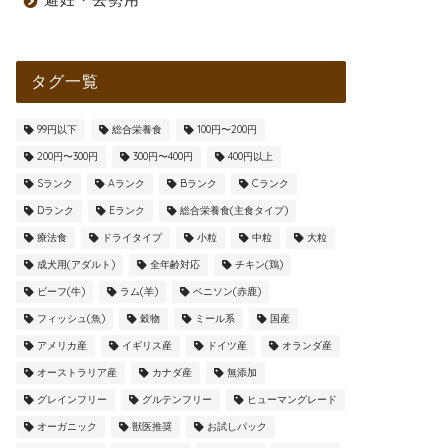
タグ一覧
99円以下
総合栄養食
100円〜200円
200円〜300円
300円〜400円
400円以上
Sランク
Aランク
Bランク
Cランク
Dランク
Eランク
総合栄養食(主食タイプ)
療法食
ドライタイプ
小粒
中粒
大粒
成犬用(アダルト)
全年齢対応
チキン(鶏)
ビーフ(牛)
ラム(羊)
ベニソン(赤鹿)
フィッシュ(魚)
穀物
ミール系
国産
アメリカ産
イギリス産
ドイツ産
オランダ産
オーストラリア産
カナダ産
無添加
グレインフリー
グルテンフリー
ヒューマングレード
オーガニック
獣医推奨
お試しパック