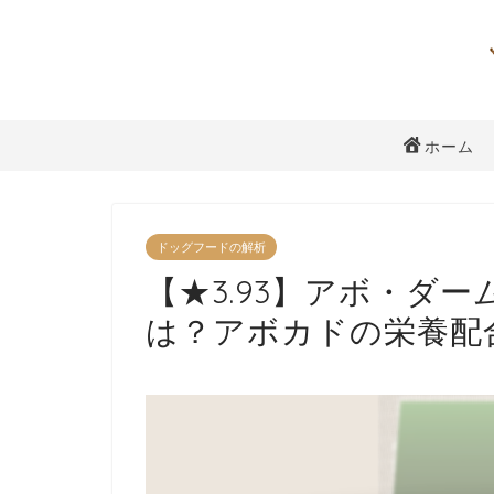
ホーム
ドッグフードの解析
【★3.93】アボ・ダ
は？アボカドの栄養配