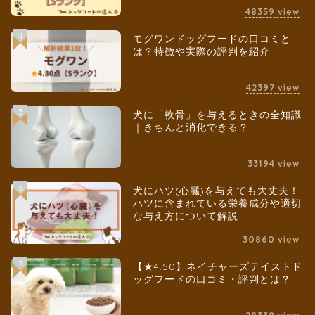
48359
view
4
モグワンドッグフードの口コミと
は？特徴や実際の評判を紹介
42397
view
5
犬に「軟骨」を与えるときの全知識
｜きちんと消化できる？
33194
view
6
犬にハツ(心臓)を与えても大丈夫！
ハツに含まれている栄養成分や適切
な与え方について解説
30860
view
7
【★4.50】ネイチャーズテイストド
ッグフードの口コミ・評判とは？