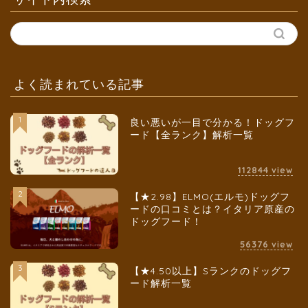
よく読まれている記事
1
良い悪いが一目で分かる！ドッグフ
ード【全ランク】解析一覧
112844
view
2
【★2.98】ELMO(エルモ)ドッグフ
ードの口コミとは？イタリア原産の
ドッグフード！
56376
view
3
【★4.50以上】Sランクのドッグフ
ード解析一覧