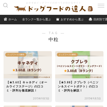
M
E
N
ホーム
全ランク一覧から選ぶ
おすすめから選ぶ
目的別で
U
― TAG ―
中粒
ドッグフードの解析
ドッグフードの解析
【★3.60】キャネディ（オー
【★3.88】クプレラ（ベニソ
ルライフステージ）の口コ
ン＆スイートポテト）の口コ
ミ・評判を徹底解説！
ミ・評判を解説！
2015年9月3日
2015年9月3日