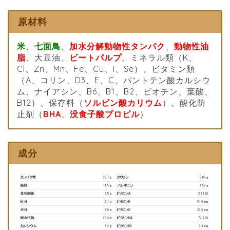
原材料
米
、
七面鳥
、
加水分解動物性タンパク
、
動物性油
脂
、大豆油、
ビートパルプ
、ミネラル類（K、
Cl、Zn、Mn、Fe、Cu、I、Se）、ビタミン類
（A、コリン、D3、E、C、パントテン酸カルシウ
ム、ナイアシン、B6、B1、B2、ビオチン、葉酸、
B12）、保存料（
ソルビン酸カリウム
）、酸化防
止剤（
BHA
、
没食子酸プロピル
）
成分