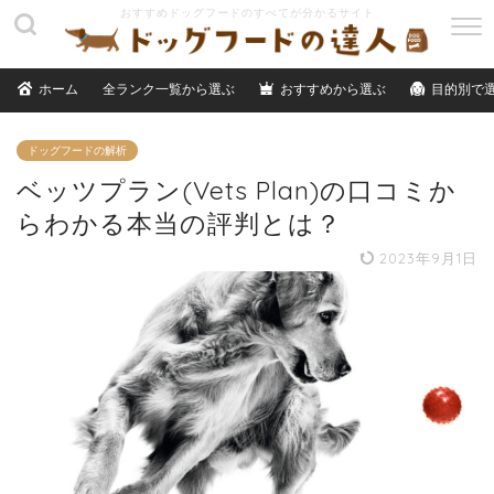
M
E
N
ホーム
全ランク一覧から選ぶ
おすすめから選ぶ
目的別で
U
ドッグフードの解析
ベッツプラン(Vets Plan)の口コミか
らわかる本当の評判とは？
2023年9月1日