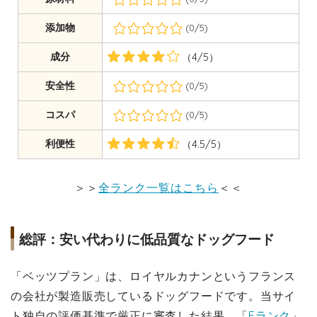
添加物
(0/5)
成分
（4/5）
安全性
(0/5)
コスパ
(0/5)
利便性
（4.5/5）
＞＞
全ランク一覧はこちら
＜＜
総評：安い代わりに低品質なドッグフード
「ベッツプラン」は、ロイヤルカナンというフランス
の会社が製造販売しているドッグフードです。当サイ
ト独自の評価基準で厳正に審査した結果、「
Eランク
」