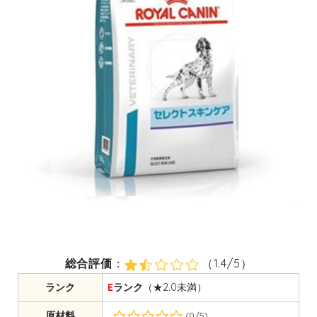
総合評価
：
（1.4/5）
ランク
E
ランク
（★2.0未満）
原材料
(0/5)